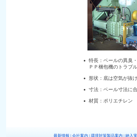
特長：ベールの異臭
ＰＰ梱包機のトラブ
形状：底は空気が抜
寸法：ベール寸法に
材質：ポリエチレン
最新情報
|
会社案内
|
環境対策製品案内
|
納入