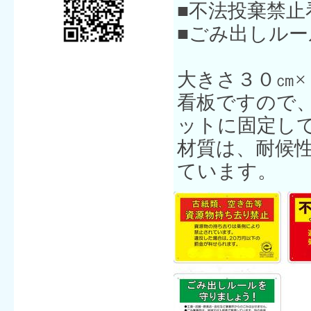
■不法投棄禁止
■ごみ出しルー
大きさ３０㎝
看板ですので
ットに固定し
材質は、耐候
ています。