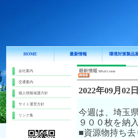
HOME
最新情報
環境対策製品
会社案内
交通案内
2022年09月02日
個人情報保護方針
サイト運営方針
今週は、埼玉
リンク集
９００枚を納
■資源物持ち去