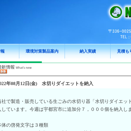
情報
環境対策製品案内
納入実績
見積も
022年08月12日(金)
水切りダイエットを納入
当社で製造・販売している生ごみの水切り器「水切りダイエッ
入しています。今週は宇都宮市に追加分７，０００個を納入し
本体の啓発文字は３種類