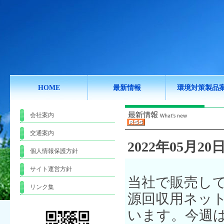
HOME
最新情報
環境対策製品
会社案内
交通案内
2022年05月20日
個人情報保護方針
サイト運営方針
当社で販売し
リンク集
源回収用ネッ
います。今週