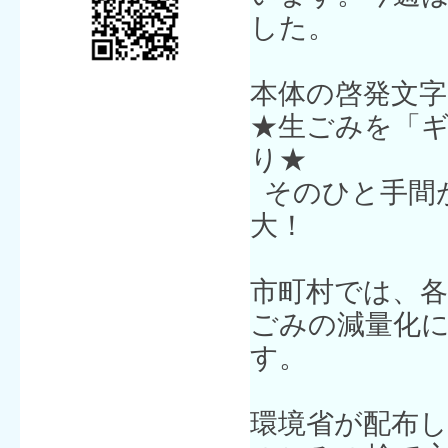
した。
本体の啓発文字
★生ごみを「
り★
そのひと手間
大！
市町村では、
ごみの減量化
す。
環境省が配布