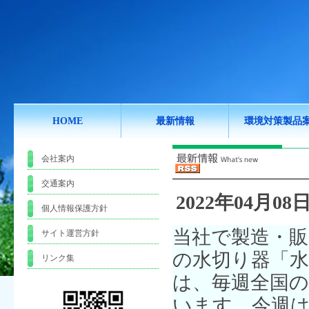
HOME
最新情報
環境対策製品
会社案内
交通案内
2022年04月08日
個人情報保護方針
当社で製造・
サイト運営方針
の水切り器「
リンク集
は、毎週全国
います。今週