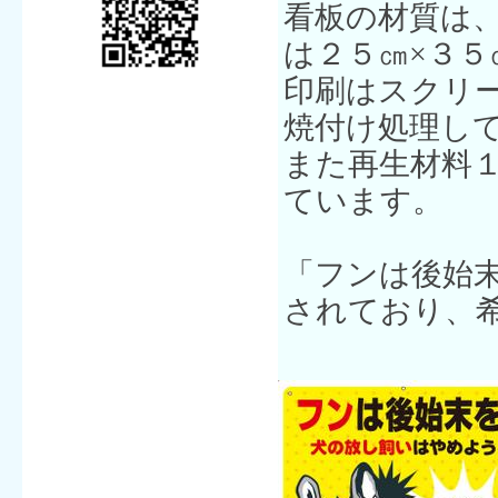
看板の材質は
は２５㎝×３５
印刷はスクリ
焼付け処理し
また再生材料
ています。
「フンは後始
されており、