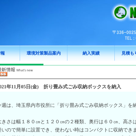
情報
環境対策製品案内
納入実績
見積も
021年11月05日(金)
折り畳み式ごみ収納ボックスを納入
今週は、埼玉県内市役所に「折り畳み式ごみ収納ボックス」を
大きさは幅１８０㎝と１２０㎝の２種類、奥行は６０㎝、高さ
軽いので簡単に設置でき、使わない時はコンパクトに収納でき