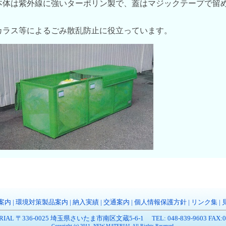
本体は紫外線に強いターポリン製で、蓋はマジックテープで留
カラス等によるごみ散乱防止に役立っています。
案内
|
環境対策製品案内
|
納入実績
|
交通案内
|
個人情報保護方針
|
リンク集
|
RIAL 〒336-0025 埼玉県さいたま市南区文蔵5-6-1 TEL: 048-839-9603 FAX:048
Copyright (c) 2011. NEW MATERIAL All Rights Reserved.