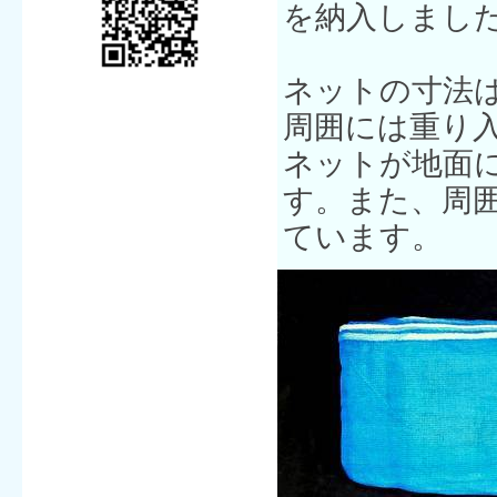
を納入しまし
ネットの寸法
周囲には重り
ネットが地面
す。また、周
ています。