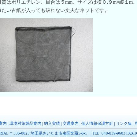
材質はポリエチレン、目合は５mm、サイズは横０,９m×縦１m
重たい古紙が入っても破れない丈夫なネットです。
案内
|
環境対策製品案内
|
納入実績
|
交通案内
|
個人情報保護方針
|
リンク集
|
RIAL 〒336-0025 埼玉県さいたま市南区文蔵5-6-1 TEL: 048-839-9603 FAX:048