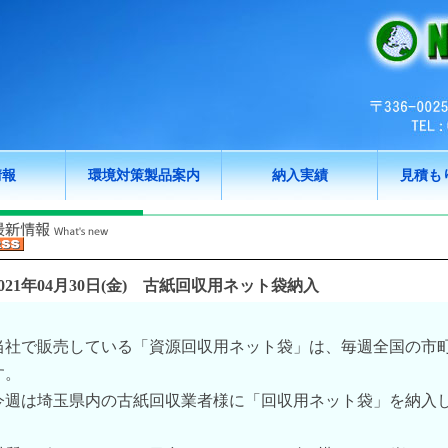
情報
環境対策製品案内
納入実績
見積も
021年04月30日(金)
古紙回収用ネット袋納入
当社で販売している「資源回収用ネット袋」は、毎週全国の市
す。
今週は埼玉県内の古紙回収業者様に「回収用ネット袋」を納入