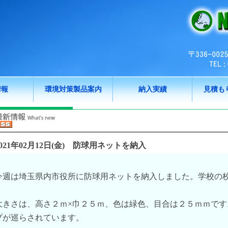
情報
環境対策製品案内
納入実績
見積も
021年02月12日(金)
防球用ネットを納入
今週は埼玉県内市役所に防球用ネットを納入しました。学校の
大きさは、高さ２ｍ×巾２５ｍ、色は緑色、目合は２５ｍｍで
プが巡らされています。