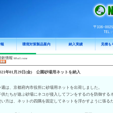
情報
環境対策製品案内
納入実績
見積も
021年01月29日(金)
公園砂場用ネットを納入
今週は、京都府内市役所に砂場用ネットを出荷しました。
子供たちが遊ぶ砂場にネコが侵入してフンをするのを防御する
使い方は、ネットの四隅を固定してネットを浮かすように張る