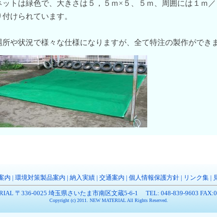
ネットは緑色で、大きさは５，５ｍ×５、５ｍ、周囲には１ｍ
り付けられています。
場所や状況で様々な仕様になりますが、全て特注の製作ができ
案内
|
環境対策製品案内
|
納入実績
|
交通案内
|
個人情報保護方針
|
リンク集
|
RIAL 〒336-0025 埼玉県さいたま市南区文蔵5-6-1 TEL: 048-839-9603 FAX:048
Copyright (c) 2011. NEW MATERIAL All Rights Reserved.