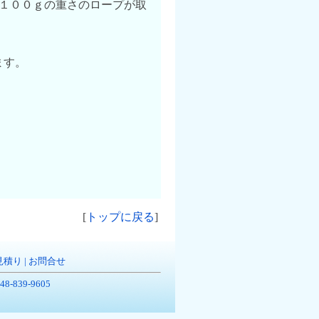
／１００ｇの重さのロープが取
ます。
[
トップに戻る
]
見積り
|
お問合せ
-839-9605