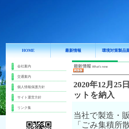
HOME
最新情報
環境対策製品
会社案内
交通案内
2020年12月25日
個人情報保護方針
ットを納入
サイト運営方針
リンク集
当社で製造・
「ごみ集積所