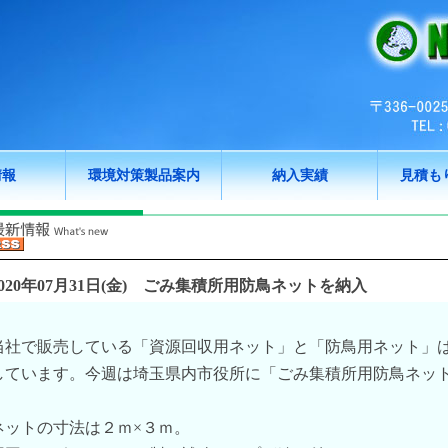
情報
環境対策製品案内
納入実績
見積も
020年07月31日(金)
ごみ集積所用防鳥ネットを納入
当社で販売している「資源回収用ネット」と「防鳥用ネット」
しています。今週は埼玉県内市役所に「ごみ集積所用防鳥ネッ
ネットの寸法は２ｍ×３ｍ。