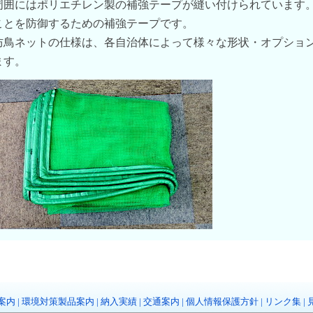
周囲にはポリエチレン製の補強テープが縫い付けられています
ことを防御するための補強テープです。
防鳥ネットの仕様は、各自治体によって様々な形状・オプショ
ます。
案内
|
環境対策製品案内
|
納入実績
|
交通案内
|
個人情報保護方針
|
リンク集
|