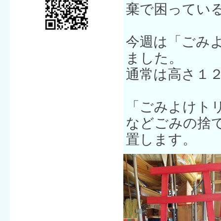
棄で困ってい
今週は「ごみ
ました。
通常は高さ１
「ごみよけト
などごみの捨
置します。