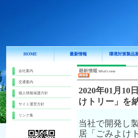
HOME
最新情報
環境対策製品
会社案内
交通案内
2020年01月10日
個人情報保護方針
けトリー」を
サイト運営方針
リンク集
当社で開発し
居「ごみよけ