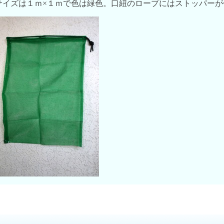
サイズは１ｍ×１ｍで色は緑色。口紐のロープにはストッパーが