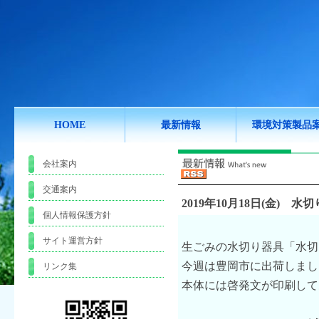
HOME
最新情報
環境対策製品
会社案内
交通案内
2019年10月18日(金)
水切
個人情報保護方針
サイト運営方針
生ごみの水切り器具「水切
今週は豊岡市に出荷しまし
リンク集
本体には啓発文が印刷して