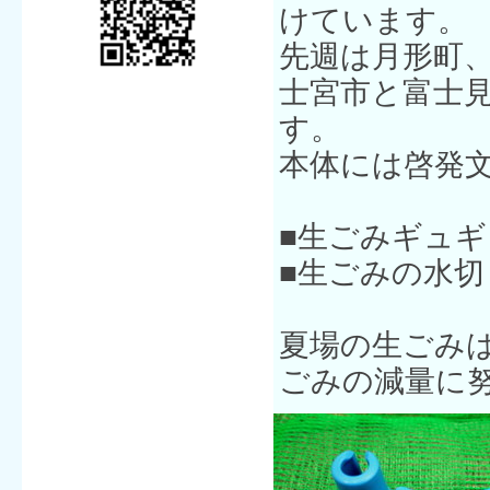
けています。
先週は月形町
士宮市と富士
す。
本体には啓発
■生ごみギュ
■生ごみの水
夏場の生ごみ
ごみの減量に