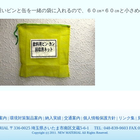
重いビンと缶を一緒の袋に入れるので、６０㎝×６０㎝と小さめ
案内
|
環境対策製品案内
|
納入実績
|
交通案内
|
個人情報保護方針
|
リンク集
|
RIAL 〒336-0025 埼玉県さいたま市南区文蔵5-6-1 TEL: 048-839-9603 FAX:048
Copyright (c) 2011. NEW MATERIAL All Rights Reserved.