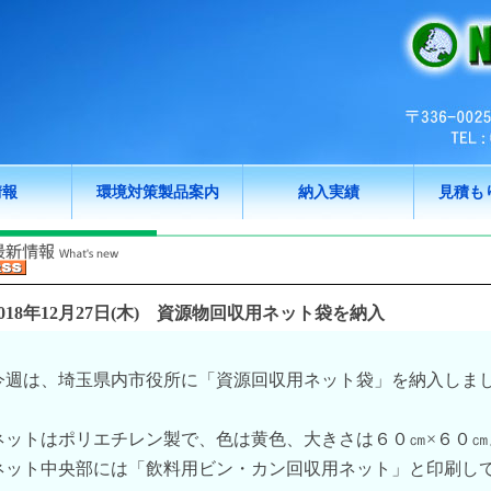
情報
環境対策製品案内
納入実績
見積も
018年12月27日(木)
資源物回収用ネット袋を納入
今週は、埼玉県内市役所に「資源回収用ネット袋」を納入しま
ネットはポリエチレン製で、色は黄色、大きさは６０㎝×６０㎝
ネット中央部には「飲料用ビン・カン回収用ネット」と印刷し