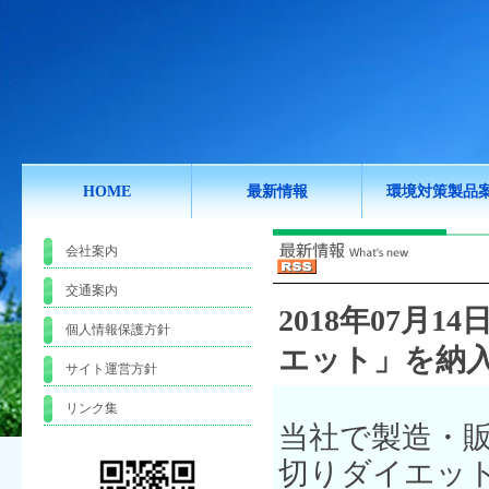
HOME
最新情報
環境対策製品
会社案内
交通案内
2018年07月14日
個人情報保護方針
エット」を納
サイト運営方針
リンク集
当社で製造・
切りダイエッ