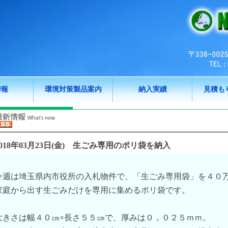
情報
環境対策製品案内
納入実績
見積も
018年03月23日(金)
生ごみ専用のポリ袋を納入
今週は埼玉県内市役所の入札物件で、「生ごみ専用袋」を４０
家庭から出す生ごみだけを専用に集めるポリ袋です。
大きさは幅４０㎝×長さ５５㎝で、厚みは０，０２５ｍｍ。