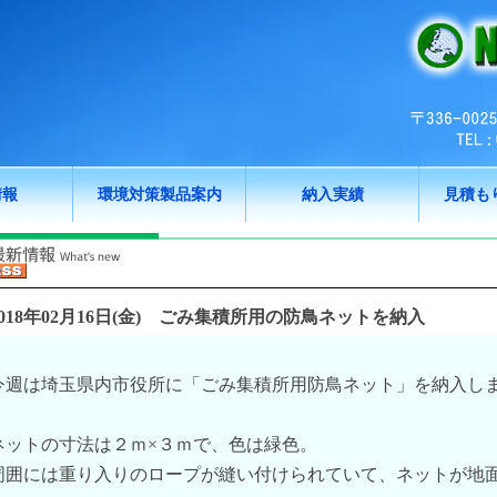
情報
環境対策製品案内
納入実績
見積も
018年02月16日(金)
ごみ集積所用の防鳥ネットを納入
今週は埼玉県内市役所に「ごみ集積所用防鳥ネット」を納入し
ネットの寸法は２ｍ×３ｍで、色は緑色。
周囲には重り入りのロープが縫い付けられていて、ネットが地