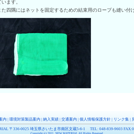
ています。
また四隅にはネットを固定するための結束用のロープも縫い付
案内
|
環境対策製品案内
|
納入実績
|
交通案内
|
個人情報保護方針
|
リンク集
|
RIAL 〒336-0025 埼玉県さいたま市南区文蔵5-6-1 TEL: 048-839-9603 FAX:048
Copyright (c) 2011. NEW MATERIAL All Rights Reserved.