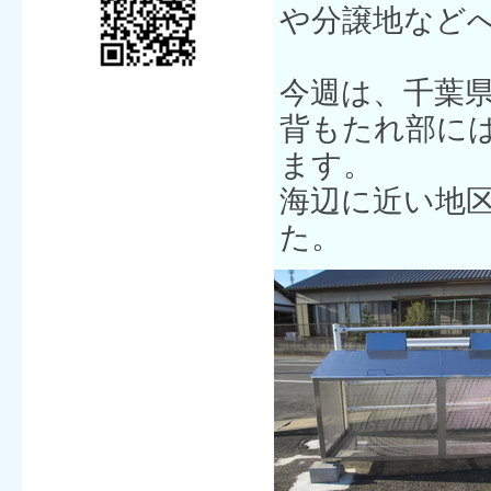
や分譲地など
今週は、千葉
背もたれ部に
ます。
海辺に近い地
た。