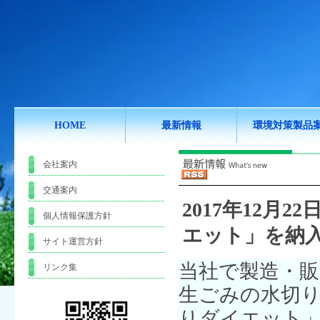
HOME
最新情報
環境対策製品
会社案内
交通案内
2017年12月22日
個人情報保護方針
エット」を納
サイト運営方針
当社で製造・
リンク集
生ごみの水切
りダイエット