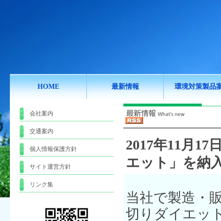
HOME
最新情報
環境対策製品
会社案内
交通案内
2017年11月17日
個人情報保護方針
エット」を納
サイト運営方針
リンク集
当社で製造・
切りダイエッ