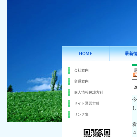
HOME
最新
会社案内
交通案内
2
個人情報保護方針
今
サイト運営方針
し
リンク集
看
４