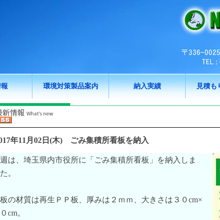
情報
環境対策製品案内
納入実績
見積も
017年11月02日(木)
ごみ集積所看板を納入
週は、埼玉県内市役所に「ごみ集積所看板」を納入しま
た。
板の材質は再生ＰＰ板、厚みは２ｍｍ、大きさは３０cm×
０cm。