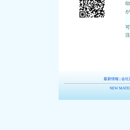
印
が
可
注
最新情報
|
会社
NEW MATE