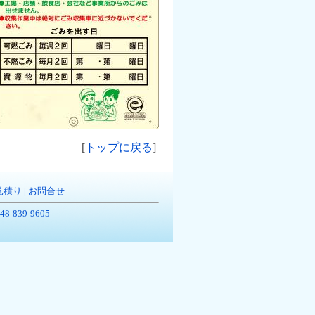
[
トップに戻る
]
見積り
|
お問合せ
-839-9605