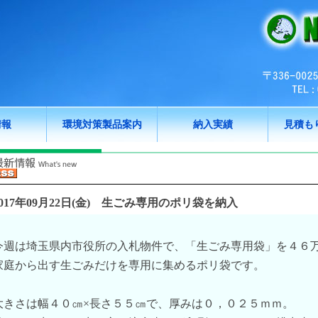
情報
環境対策製品案内
納入実績
見積も
017年09月22日(金)
生ごみ専用のポリ袋を納入
今週は埼玉県内市役所の入札物件で、「生ごみ専用袋」を４６
家庭から出す生ごみだけを専用に集めるポリ袋です。
大きさは幅４０㎝×長さ５５㎝で、厚みは０，０２５ｍｍ。