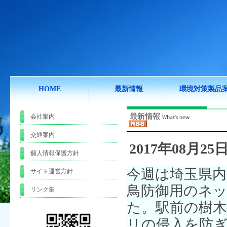
HOME
最新情報
環境対策製品
会社案内
交通案内
2017年08月25日
個人情報保護方針
今週は埼玉県
サイト運営方針
鳥防御用のネ
リンク集
た。駅前の樹
リの侵入を防