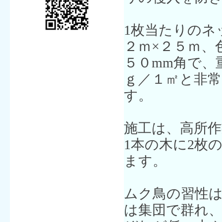
1枚当たりのネ
２ｍ×２５ｍ、
５０mm角で、
ｇ／１㎡と非
す。
施工は、高所作
1本の木に2枚
ます。
ムク鳥の習性は
は集団で群れ